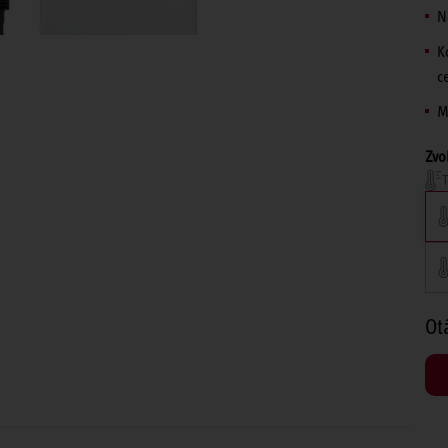
N
K
c
M
Zvol
T
Ot