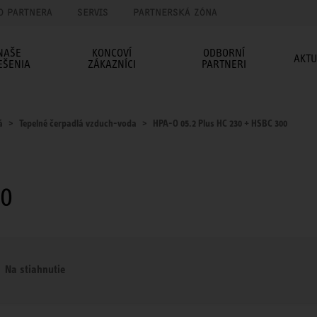
O PARTNERA
SERVIS
PARTNERSKÁ ZÓNA
NAŠE
KONCOVÍ
ODBORNÍ
AKTU
EŠENIA
ZÁKAZNÍCI
PARTNERI
á
Tepelné čerpadlá vzduch-voda
HPA-O 05.2 Plus HC 230 + HSBC 300
00
Na stiahnutie