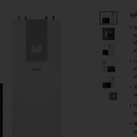
HP
S
v
o
t
C
k
n
V
v
P
p
M
e