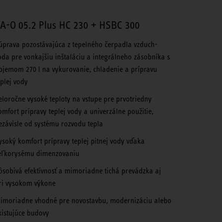
A-O 05.2 Plus HC 230 + HSBC 300
úprava pozostávajúca z tepelného čerpadla vzduch-
oda pre vonkajšiu inštaláciu a integrálneho zásobníka s
bjemom 270 l na vykurovanie, chladenie a prípravu
eplej vody
eloročne vysoké teploty na vstupe pre prvotriedny
omfort prípravy teplej vody a univerzálne použitie,
ezávisle od systému rozvodu tepla
ysoký komfort prípravy teplej pitnej vody vďaka
eľkorysému dimenzovaniu
ôsobivá efektívnosť a mimoriadne tichá prevádzka aj
ri vysokom výkone
imoriadne vhodné pre novostavbu, modernizáciu alebo
xistujúce budovy