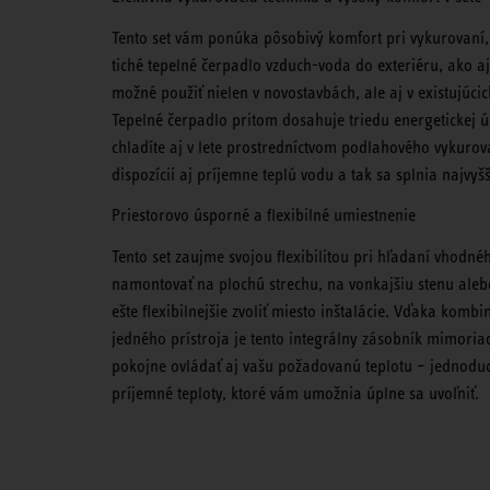
Tento set vám ponúka pôsobivý komfort pri vykurovaní
tiché tepelné čerpadlo vzduch-voda do exteriéru, ako a
možné použiť nielen v novostavbách, ale aj v existujúc
Tepelné čerpadlo pritom dosahuje triedu energetickej ú
chladíte aj v lete prostredníctvom podlahového vykur
dispozícii aj príjemne teplú vodu a tak sa splnia najvy
Priestorovo úsporné a flexibilné umiestnenie
Tento set zaujme svojou flexibilitou pri hľadaní vhodné
namontovať na plochú strechu, na vonkajšiu stenu ale
ešte flexibilnejšie zvoliť miesto inštalácie. Vďaka kom
jedného prístroja je tento integrálny zásobník mimori
pokojne ovládať aj vašu požadovanú teplotu – jednoduc
príjemné teploty, ktoré vám umožnia úplne sa uvoľniť.