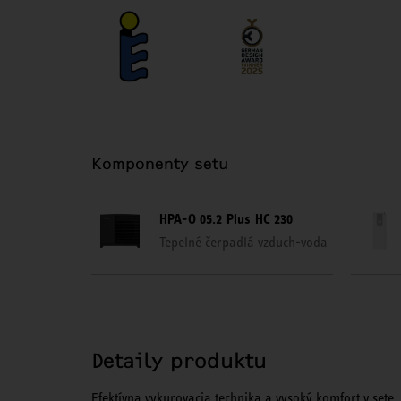
Komponenty setu
HPA-O 05.2 Plus HC 230
Tepelné čerpadlá vzduch-voda
Detaily produktu
Efektívna vykurovacia technika a vysoký komfort v sete