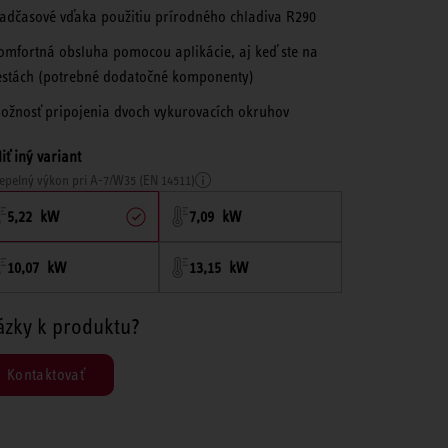
adčasové vďaka použitiu prírodného chladiva R290
omfortná obsluha pomocou aplikácie, aj keď ste na
estách (potrebné dodatočné komponenty)
ožnosť pripojenia dvoch vykurovacích okruhov
iť iný variant
epelný výkon pri A-7/W35 (EN 14511)
5,22 kW
7,09 kW
10,07 kW
13,15 kW
ázky k produktu?
Kontaktovať