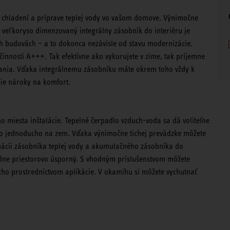
, chladení a príprave teplej vody vo vašom domove. Výnimočne
j veľkoryso dimenzovaný integrálny zásobník do interiéru je
ich budovách – a to dokonca nezávisle od stavu modernizácie.
činnosti A+++. Tak efektívne ako vykurujete v zime, tak príjemne
ovania. Vďaka integrálnemu zásobníku máte okrem toho vždy k
ššie nároky na komfort.
ho miesta inštalácie. Tepelné čerpadlo vzduch-voda sa dá voliteľne
bo jednoducho na zem. Vďaka výnimočne tichej prevádzke môžete
binácii zásobníka teplej vody a akumulačného zásobníka do
adne priestorovo úsporný. S vhodným príslušenstvom môžete
ho prostredníctvom aplikácie. V okamihu si môžete vychutnať