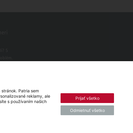
neri
o
í? S
roblém.
 stránok. Patria sem
sonalizované reklamy, ale
Prijať všetko
asíte s používaním našich
Odmietnuť všetko
© 2026 - STIEBEL ELTRON GmbH & Co. KG (DE)