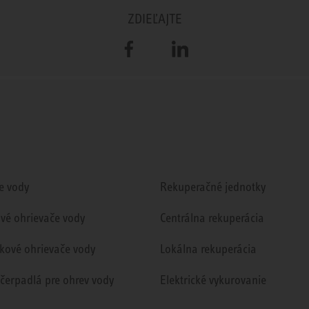
ZDIEĽAJTE
Facebook
LinkedIn
e vody
Rekuperačné jednotky
ové ohrievače vody
Centrálna rekuperácia
kové ohrievače vody
Lokálna rekuperácia
 čerpadlá pre ohrev vody
Elektrické vykurovanie