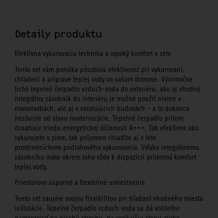
Detaily produktu
Efektívna vykurovacia technika a vysoký komfort v sete
Tento set vám ponúka pôsobivú efektívnosť pri vykurovaní,
chladení a príprave teplej vody vo vašom domove. Výnimočne
tiché tepelné čerpadlo vzduch-voda do exteriéru, ako aj vhodný
integrálny zásobník do interiéru je možné použiť nielen v
novostavbách, ale aj v existujúcich budovách – a to dokonca
nezávisle od stavu modernizácie. Tepelné čerpadlo pritom
dosahuje triedu energetickej účinnosti A+++. Tak efektívne ako
vykurujete v zime, tak príjemne chladíte aj v lete
prostredníctvom podlahového vykurovania. Vďaka integrálnemu
zásobníku máte okrem toho vždy k dispozícii príjemný komfort
teplej vody.
Priestorovo úsporné a flexibilné umiestnenie
Tento set zaujme svojou flexibilitou pri hľadaní vhodného miesta
inštalácie. Tepelné čerpadlo vzduch-voda sa dá voliteľne
namontovať na plochú strechu, na vonkajšiu stenu alebo