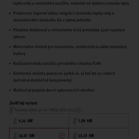
teplej vody a univerzálne použitie, nezávisle od systému rozvodu tepla
Priestorovo úsporné vďaka integrácii zásobníka teplej vody a
akumulačného zásobníka iba v jednej jednotke
Pôsobivá efektívnosť a mimoriadne tichá prevádzka aj pri vysokom
výkone
Mimoriadne vhodné pre novostavbu, modernizáciu alebo existujúce
budovy
Nadčasové vďaka použitiu prírodného chladiva R290
Komfortná obsluha pomocou aplikácie, aj keď ste na cestách
(potrebné dodatočné komponenty)
Možnosť pripojenia dvoch vykurovacích okruhov
Zvoliť iný variant
Tepelný výkon pri A-7/W35 (EN 14511)
5,22 kW
7,09 kW
10,07 kW
13,15 kW