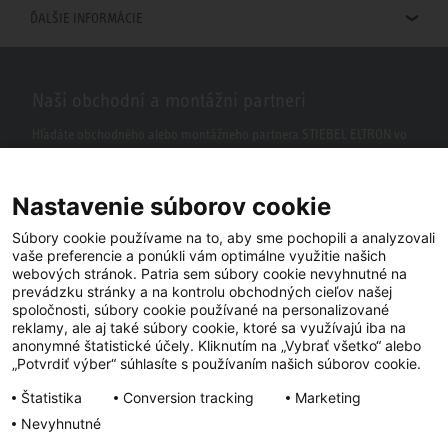
ĎALŠIE INFORMÁCIE
Naši obchodní a montážni partneri
Hľadáte obchodného alebo montážneho partnera STIEBEL ELTRON vo
vašom okolí? S našim vyhľadávačom to nie je žiaden problém.
Nastavenie súborov cookie
Súbory cookie používame na to, aby sme pochopili a analyzovali
vaše preferencie a ponúkli vám optimálne využitie našich
webových stránok. Patria sem súbory cookie nevyhnutné na
prevádzku stránky a na kontrolu obchodných cieľov našej
spoločnosti, súbory cookie používané na personalizované
reklamy, ale aj také súbory cookie, ktoré sa využívajú iba na
anonymné štatistické účely. Kliknutím na „Vybrať všetko“ alebo
Facebook
YouTube
LinkedIn
„Potvrdiť výber“ súhlasíte s používaním našich súborov cookie.
Štatistika
Conversion tracking
Marketing
Instagram
Nevyhnutné