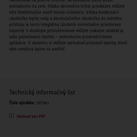
jednoducho na zem. Vďaka výnimočne tichej prevádzke môžete
ešte flexibilnejšie zvoliť miesto inštalácie. Vďaka kombinácii
zásobníka teplej vody a akumulačného zásobníka do jedného
prístroja je tento integrálny zásobník mimoriadne priestorovo
úsporný. S vhodným príslušenstvom môžete pokojne ovládať aj
vašu požadovanú teplotu – jednoducho prostredníctvom
aplikácie. V okamihu si môžete vychutnať príjemné teploty, ktoré
vám umožnia úplne sa uvoľniť.
Technický informačný list
Číslo výrobku:
207961
Stiahnuť ako PDF