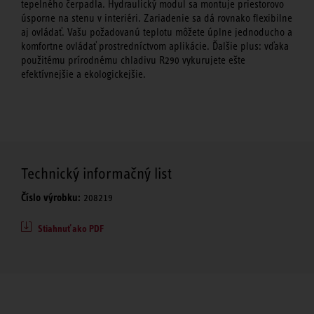
tepelného čerpadla. Hydraulický modul sa montuje priestorovo
úsporne na stenu v interiéri. Zariadenie sa dá rovnako flexibilne
aj ovládať. Vašu požadovanú teplotu môžete úplne jednoducho a
komfortne ovládať prostredníctvom aplikácie. Ďalšie plus: vďaka
použitému prírodnému chladivu R290 vykurujete ešte
efektívnejšie a ekologickejšie.
Technický informačný list
Číslo výrobku:
208219
Stiahnuť ako PDF