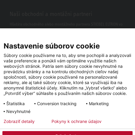
Naši obchodní a montážni partneri
Hľadáte obchodného alebo montážneho partnera STIEBEL ELTRON vo
vašom okolí? S našim vyhľadávačom to nie je žiaden problém.
Nastavenie súborov cookie
Súbory cookie používame na to, aby sme pochopili a analyzovali
vaše preferencie a ponúkli vám optimálne využitie našich
webových stránok. Patria sem súbory cookie nevyhnutné na
prevádzku stránky a na kontrolu obchodných cieľov našej
spoločnosti, súbory cookie používané na personalizované
reklamy, ale aj také súbory cookie, ktoré sa využívajú iba na
anonymné štatistické účely. Kliknutím na „Vybrať všetko“ alebo
Facebook
YouTube
LinkedIn
„Potvrdiť výber“ súhlasíte s používaním našich súborov cookie.
Štatistika
Conversion tracking
Marketing
Instagram
Nevyhnutné
Zobraziť detaily
Pokyny k ochrane údajov
Impressum
Ochrana osobných údajov
Newsletter