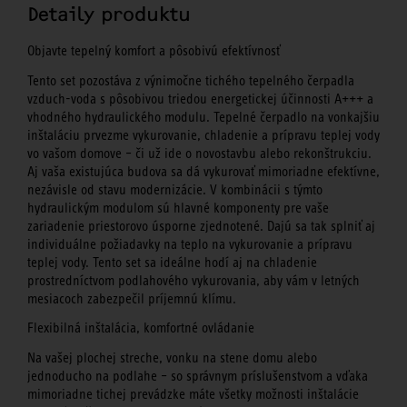
Detaily produktu
Objavte tepelný komfort a pôsobivú efektívnosť
Tento set pozostáva z výnimočne tichého tepelného čerpadla
vzduch-voda s pôsobivou triedou energetickej účinnosti A+++ a
vhodného hydraulického modulu. Tepelné čerpadlo na vonkajšiu
inštaláciu prvezme vykurovanie, chladenie a prípravu teplej vody
vo vašom domove – či už ide o novostavbu alebo rekonštrukciu.
Aj vaša existujúca budova sa dá vykurovať mimoriadne efektívne,
nezávisle od stavu modernizácie. V kombinácii s týmto
hydraulickým modulom sú hlavné komponenty pre vaše
zariadenie priestorovo úsporne zjednotené. Dajú sa tak splniť aj
individuálne požiadavky na teplo na vykurovanie a prípravu
teplej vody. Tento set sa ideálne hodí aj na chladenie
prostredníctvom podlahového vykurovania, aby vám v letných
mesiacoch zabezpečil príjemnú klímu.
Flexibilná inštalácia, komfortné ovládanie
Na vašej plochej streche, vonku na stene domu alebo
jednoducho na podlahe – so správnym príslušenstvom a vďaka
mimoriadne tichej prevádzke máte všetky možnosti inštalácie