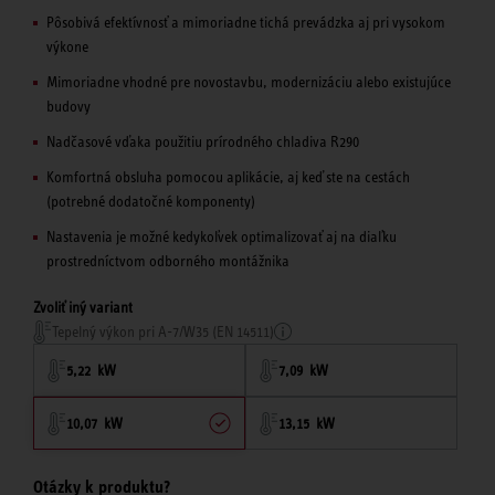
Pôsobivá efektívnosť a mimoriadne tichá prevádzka aj pri vysokom
výkone
Mimoriadne vhodné pre novostavbu, modernizáciu alebo existujúce
budovy
Nadčasové vďaka použitiu prírodného chladiva R290
Komfortná obsluha pomocou aplikácie, aj keď ste na cestách
(potrebné dodatočné komponenty)
Nastavenia je možné kedykoľvek optimalizovať aj na diaľku
prostredníctvom odborného montážnika
Zvoliť iný variant
Tepelný výkon pri A-7/W35 (EN 14511)
5,22 kW
7,09 kW
10,07 kW
13,15 kW
Otázky k produktu?