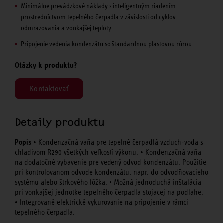
Minimálne prevádzkové náklady s inteligentným riadením
prostredníctvom tepelného čerpadla v závislosti od cyklov
odmrazovania a vonkajšej teploty
Pripojenie vedenia kondenzátu so štandardnou plastovou rúrou
Otázky k produktu?
Kontaktovať
Detaily produktu
Popis
• Kondenzačná vaňa pre tepelné čerpadlá vzduch-voda s
chladivom R290 všetkých veľkostí výkonu. • Kondenzačná vaňa
na dodatočné vybavenie pre vedený odvod kondenzátu. Použitie
pri kontrolovanom odvode kondenzátu, napr. do odvodňovacieho
systému alebo štrkového lôžka. • Možná jednoduchá inštalácia
pri vonkajšej jednotke tepelného čerpadla stojacej na podlahe.
• Integrované elektrické vykurovanie na pripojenie v rámci
tepelného čerpadla.