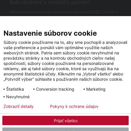
Naši obchodní a montážni partneri
Hľadáte obchodného alebo montážneho partnera STIEBEL ELTRON vo
vašom okolí? S našim vyhľadávačom to nie je žiaden problém.
Nastavenie súborov cookie
Súbory cookie používame na to, aby sme pochopili a analyzovali
vaše preferencie a ponúkli vám optimálne využitie našich
webových stránok. Patria sem súbory cookie nevyhnutné na
prevádzku stránky a na kontrolu obchodných cieľov našej
spoločnosti, súbory cookie používané na personalizované
reklamy, ale aj také súbory cookie, ktoré sa využívajú iba na
anonymné štatistické účely. Kliknutím na „Vybrať všetko“ alebo
Facebook
YouTube
LinkedIn
„Potvrdiť výber“ súhlasíte s používaním našich súborov cookie.
Štatistika
Conversion tracking
Marketing
Instagram
Nevyhnutné
Zobraziť detaily
Pokyny k ochrane údajov
Impressum
Ochrana osobných údajov
Newsletter
Prijať všetko
© 2026 - STIEBEL ELTRON GmbH & Co. KG (DE)