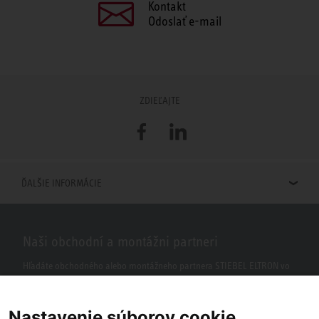
Kontakt
Odoslať e-mail
ZDIEĽAJTE
Facebook
LinkedIn
ĎALŠIE INFORMÁCIE
Naši obchodní a montážni partneri
Hľadáte obchodného alebo montážneho partnera STIEBEL ELTRON vo
vašom okolí? S našim vyhľadávačom to nie je žiaden problém.
Nastavenie súborov cookie