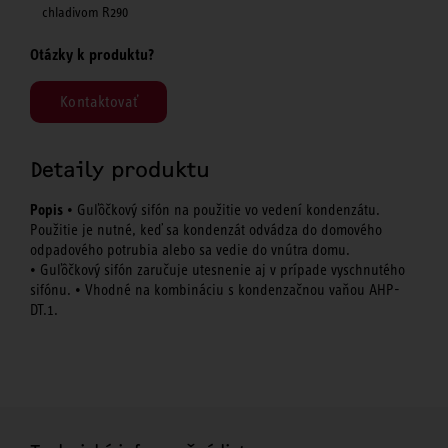
chladivom R290
Otázky k produktu?
Kontaktovať
Detaily produktu
Popis
• Guľôčkový sifón na použitie vo vedení kondenzátu.
Použitie je nutné, keď sa kondenzát odvádza do domového
odpadového potrubia alebo sa vedie do vnútra domu.
• Guľôčkový sifón zaručuje utesnenie aj v prípade vyschnutého
sifónu. • Vhodné na kombináciu s kondenzačnou vaňou AHP-
DT.1.